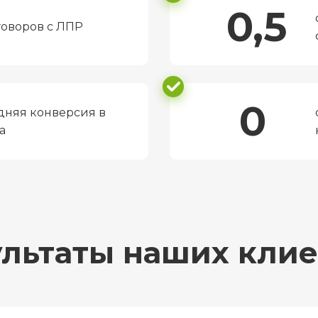
0,5
говоров с ЛПР
0
дняя конверсия в
а
ультаты наших клие