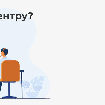
ентру?