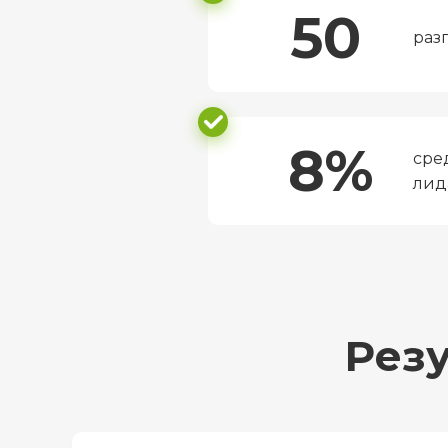
50
раз
8%
сре
лид
Рез