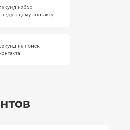
секунд набор
следующему контакту
секунд на поиск
контакта
нтов