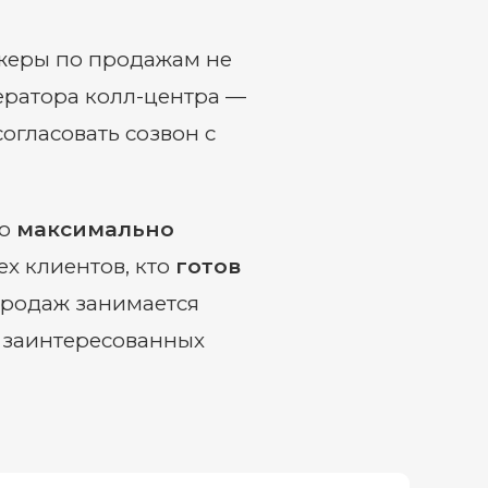
жеры по продажам не
ератора колл-центра —
огласовать созвон с
то
максимально
х клиентов, кто
готов
продаж занимается
 заинтересованных