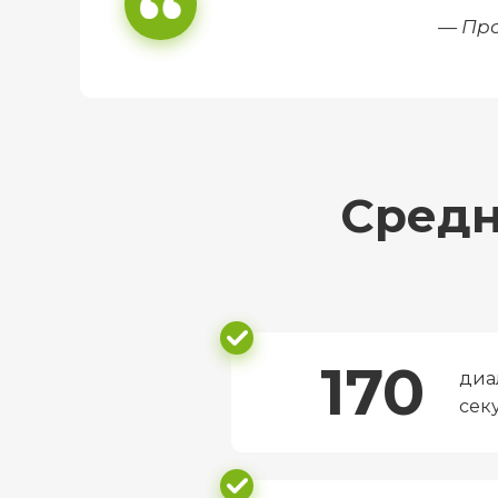
— Про
Средн
170
диа
сек